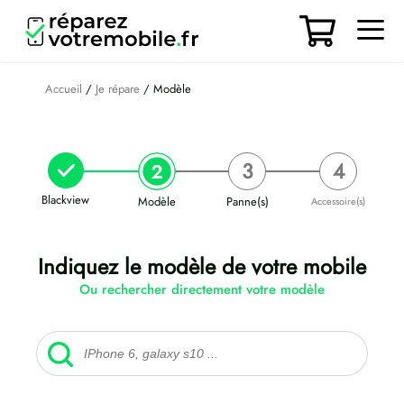
Aller
au
contenu
Men
Accueil
/
Je répare
/ Modèle
Blackview
Modèle
Panne(s)
Accessoire(s)
Indiquez le modèle de votre mobile
Ou rechercher directement votre modèle