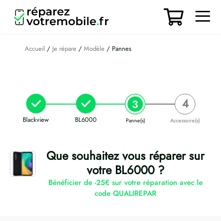
Aller
au
contenu
Men
Accueil
/
Je répare
/
Modèle
/ Pannes
Blackview
BL6000
Panne(s)
Accessoire(s)
Que souhaitez vous réparer sur
votre BL6000 ?
Bénéficier de -25€ sur votre réparation avec le
code QUALIREPAR