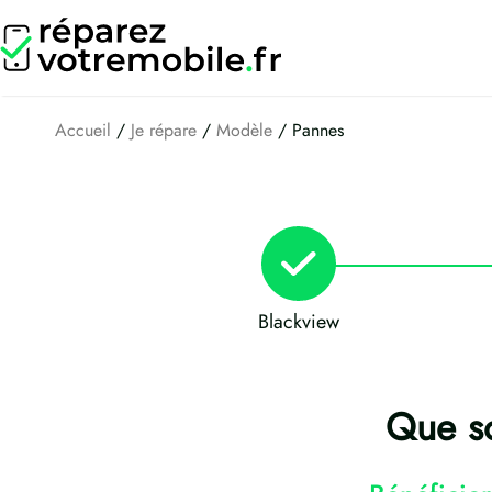
Aller
au
contenu
Accueil
/
Je répare
/
Modèle
/ Pannes
Blackview
Que so