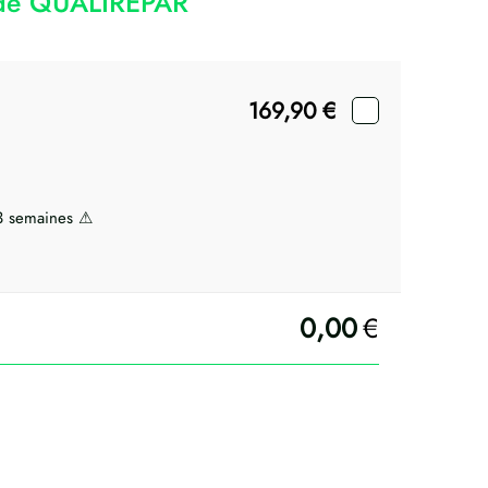
code QUALIREPAR
169,90
€
 3 semaines ⚠
0,00
€