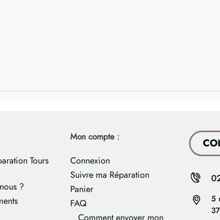
Mon compte :
CO
paration Tours
Connexion
Suivre ma Réparation
0
nous ?
Panier
5 
ments
FAQ
37
Comment envoyer mon