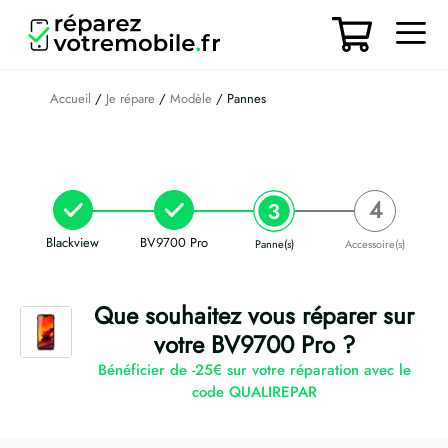
Aller
au
contenu
Men
Accueil
/
Je répare
/
Modèle
/ Pannes
Blackview
BV9700 Pro
Panne(s)
Accessoire(s)
Que souhaitez vous réparer sur
votre BV9700 Pro ?
Bénéficier de -25€ sur votre réparation avec le
code QUALIREPAR