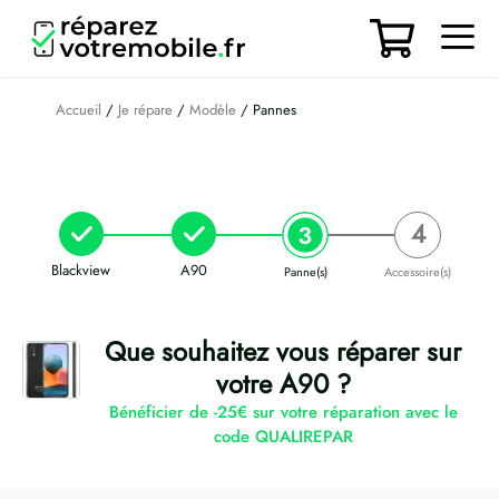
Aller
au
contenu
Men
Accueil
/
Je répare
/
Modèle
/ Pannes
Blackview
A90
Panne(s)
Accessoire(s)
Que souhaitez vous réparer sur
votre A90 ?
Bénéficier de -25€ sur votre réparation avec le
code QUALIREPAR