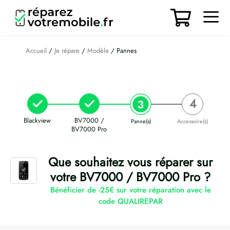
Aller
au
contenu
Men
Accueil
/
Je répare
/
Modèle
/ Pannes
Blackview
BV7000 /
Panne(s)
Accessoire(s)
BV7000 Pro
Que souhaitez vous réparer sur
votre BV7000 / BV7000 Pro ?
Bénéficier de -25€ sur votre réparation avec le
code QUALIREPAR