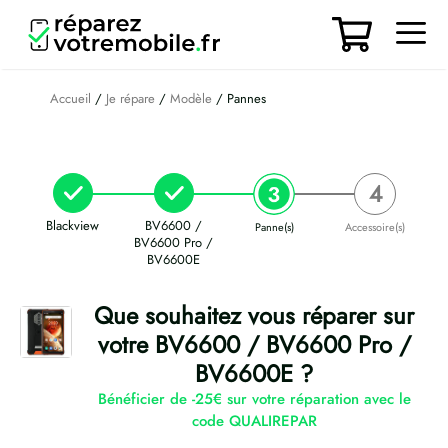
Aller
au
contenu
Men
Accueil
/
Je répare
/
Modèle
/ Pannes
Blackview
BV6600 /
Panne(s)
Accessoire(s)
BV6600 Pro /
BV6600E
Que souhaitez vous réparer sur
votre BV6600 / BV6600 Pro /
BV6600E ?
Bénéficier de -25€ sur votre réparation avec le
code QUALIREPAR