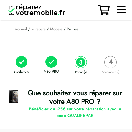
Aller
au
contenu
Men
Accueil
/
Je répare
/
Modèle
/ Pannes
Blackview
A80 PRO
Panne(s)
Accessoire(s)
Que souhaitez vous réparer sur
votre A80 PRO ?
Bénéficier de -25€ sur votre réparation avec le
code QUALIREPAR