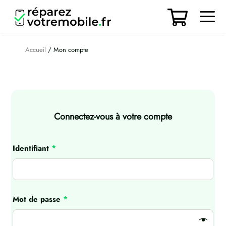
Aller
au
contenu
Men
Accueil
/ Mon compte
Connectez-vous à votre compte
Identifiant
*
Mot de passe
*