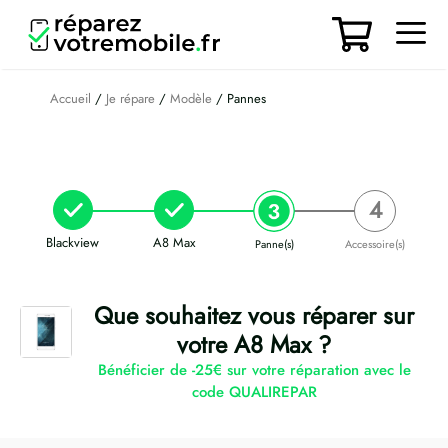
Aller
au
contenu
Men
Accueil
/
Je répare
/
Modèle
/ Pannes
Blackview
A8 Max
Panne(s)
Accessoire(s)
Que souhaitez vous réparer sur
votre A8 Max ?
Bénéficier de -25€ sur votre réparation avec le
code QUALIREPAR