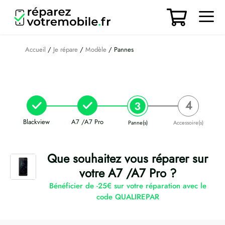
Aller
au
contenu
Men
Accueil
/
Je répare
/
Modèle
/ Pannes
Blackview
A7 /A7 Pro
Panne(s)
Accessoire(s)
Que souhaitez vous réparer sur
votre A7 /A7 Pro ?
Bénéficier de -25€ sur votre réparation avec le
code QUALIREPAR