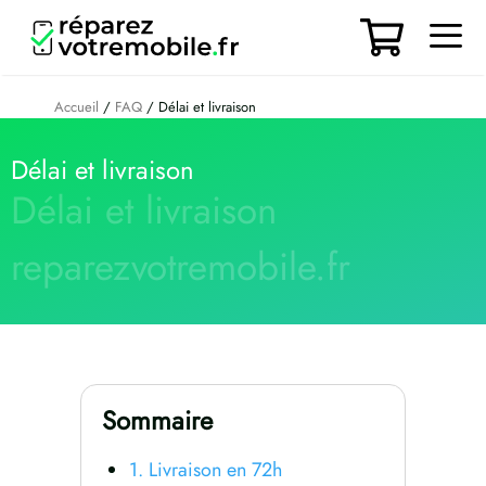
Aller
au
contenu
Men
Accueil
/
FAQ
/ Délai et livraison
Délai et livraison
Délai et livraison
reparezvotremobile.fr
Sommaire
1. Livraison en 72h