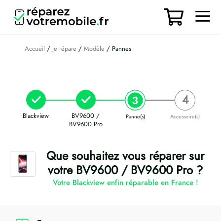
Aller
au
contenu
Men
Accueil
/
Je répare
/
Modèle
/ Pannes
Blackview
BV9600 /
Panne(s)
Accessoire(s)
BV9600 Pro
Que souhaitez vous réparer sur
votre BV9600 / BV9600 Pro ?
Votre Blackview enfin réparable en France !