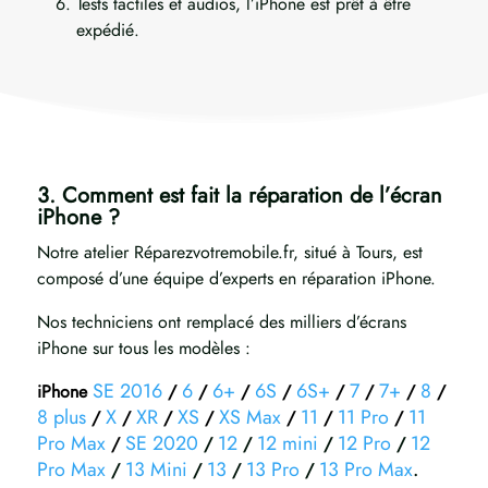
Tests tactiles et audios, l’iPhone est prêt à être
expédié.
3. Comment est fait la réparation de l’écran
iPhone ?
Notre atelier Réparezvotremobile.fr, situé à Tours, est
composé d’une équipe d’experts en réparation iPhone.
Nos techniciens ont remplacé des milliers d’écrans
iPhone sur tous les modèles :
SE 2016
6
6+
6S
6S+
7
7+
8
iPhone
/
/
/
/
/
/
/
/
8 plus
X
XR
XS
XS Max
11
11 Pro
11
/
/
/
/
/
/
/
Pro Max
SE 2020
12
12 mini
12 Pro
12
/
/
/
/
/
Pro Max
13 Mini
13
13 Pro
13 Pro Max
/
/
/
/
.