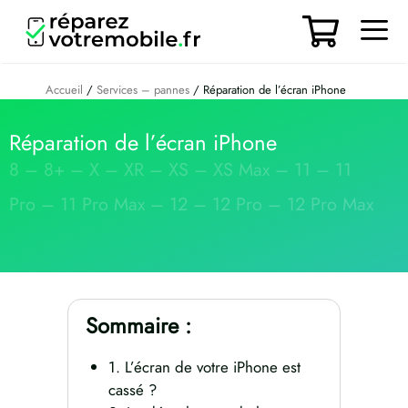
Aller
au
contenu
Men
Accueil
/
Services – pannes
/ Réparation de l’écran iPhone
Réparation de l’écran iPhone
8 – 8+ – X – XR – XS – XS Max – 11 – 11
Pro – 11 Pro Max – 12 – 12 Pro – 12 Pro Max
Sommaire :
1. L’écran de votre iPhone est
cassé ?