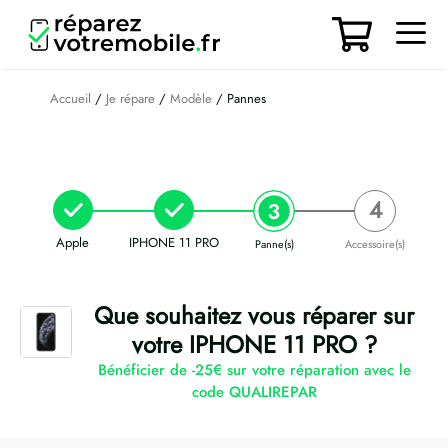
Aller
au
contenu
Men
Accueil
/
Je répare
/
Modèle
/ Pannes
Apple
IPHONE 11 PRO
Panne(s)
Accessoire(s)
Que souhaitez vous réparer sur
votre IPHONE 11 PRO ?
Bénéficier de -25€ sur votre réparation avec le
code QUALIREPAR