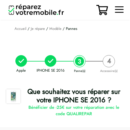
Aller
au
contenu
Men
Accueil
/
Je répare
/
Modèle
/ Pannes
Apple
IPHONE SE 2016
Panne(s)
Accessoire(s)
Que souhaitez vous réparer sur
votre IPHONE SE 2016 ?
Bénéficier de -25€ sur votre réparation avec le
code QUALIREPAR