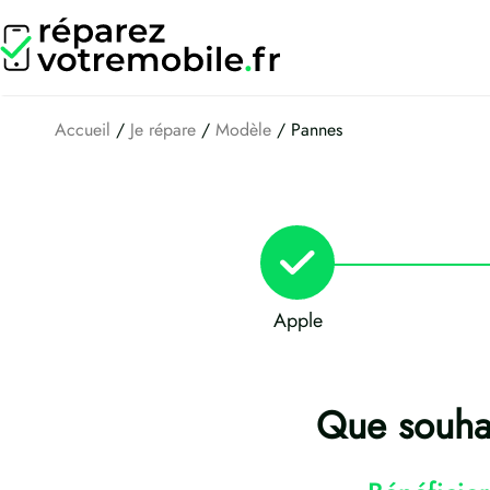
Aller
au
contenu
Accueil
/
Je répare
/
Modèle
/ Pannes
Apple
Que souhai