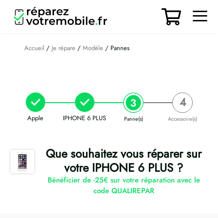
Aller
au
contenu
Men
Accueil
/
Je répare
/
Modèle
/ Pannes
Apple
IPHONE 6 PLUS
Panne(s)
Accessoire(s)
Que souhaitez vous réparer sur
votre IPHONE 6 PLUS ?
Bénéficier de -25€ sur votre réparation avec le
code QUALIREPAR