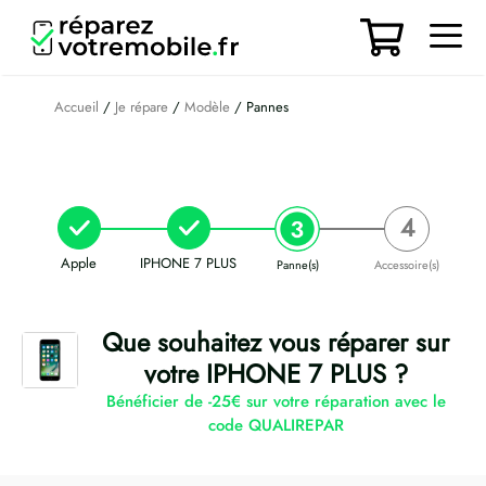
Aller
au
contenu
Men
Accueil
/
Je répare
/
Modèle
/ Pannes
Apple
IPHONE 7 PLUS
Panne(s)
Accessoire(s)
Que souhaitez vous réparer sur
votre IPHONE 7 PLUS ?
Bénéficier de -25€ sur votre réparation avec le
code QUALIREPAR