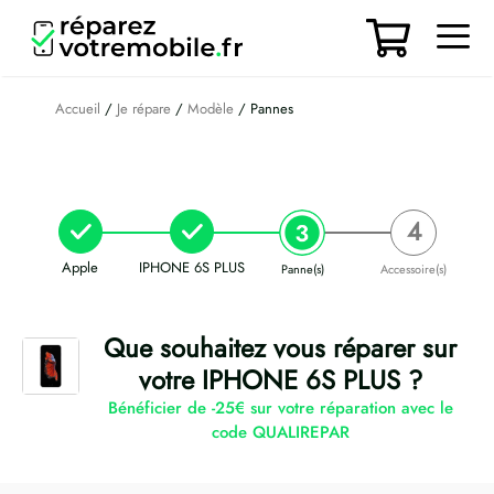
Aller
au
contenu
Men
Accueil
/
Je répare
/
Modèle
/ Pannes
Apple
IPHONE 6S PLUS
Panne(s)
Accessoire(s)
Que souhaitez vous réparer sur
votre IPHONE 6S PLUS ?
Bénéficier de -25€ sur votre réparation avec le
code QUALIREPAR