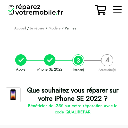
Aller
au
contenu
Men
Accueil
/
Je répare
/
Modèle
/ Pannes
Apple
iPhone SE 2022
Panne(s)
Accessoire(s)
Que souhaitez vous réparer sur
votre iPhone SE 2022 ?
Bénéficier de -25€ sur votre réparation avec le
code QUALIREPAR