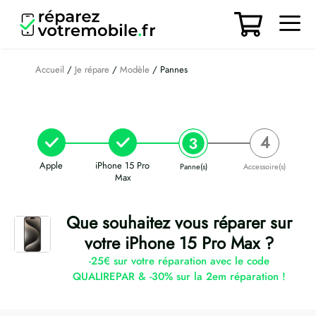
Aller
au
contenu
Men
Accueil
/
Je répare
/
Modèle
/ Pannes
Apple
iPhone 15 Pro
Panne(s)
Accessoire(s)
Max
Que souhaitez vous réparer sur
votre iPhone 15 Pro Max ?
-25€ sur votre réparation avec le code
QUALIREPAR & -30% sur la 2em réparation !