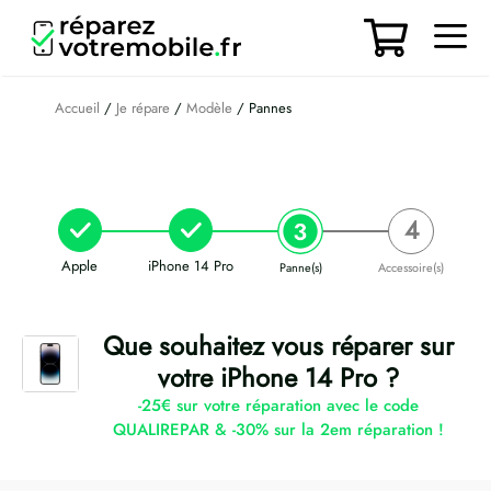
Aller
au
contenu
Men
Accueil
/
Je répare
/
Modèle
/ Pannes
Apple
iPhone 14 Pro
Panne(s)
Accessoire(s)
Que souhaitez vous réparer sur
votre iPhone 14 Pro ?
-25€ sur votre réparation avec le code
QUALIREPAR & -30% sur la 2em réparation !