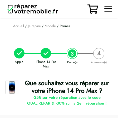
Aller
au
contenu
Men
Accueil
/
Je répare
/
Modèle
/ Pannes
Apple
iPhone 14 Pro
Panne(s)
Accessoire(s)
Max
Que souhaitez vous réparer sur
votre iPhone 14 Pro Max ?
-25€ sur votre réparation avec le code
QUALIREPAR & -30% sur la 2em réparation !