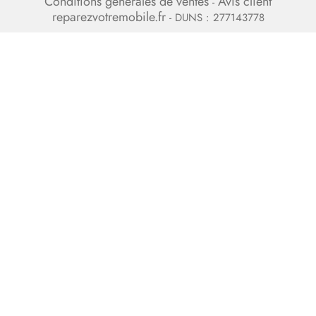
Conditions générales de ventes
Avis client
-
reparezvotremobile.fr
- DUNS : 277143778