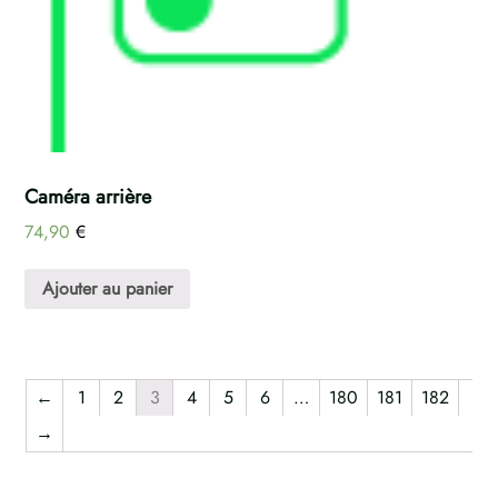
Caméra arrière
74,90
€
Ajouter au panier
←
1
2
3
4
5
6
…
180
181
182
→