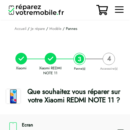
Aller
au
contenu
Men
Accueil
/
Je répare
/
Modèle
/ Pannes
Xiaomi
Xiaomi REDMI
Panne(s)
Accessoire(s)
NOTE 11
Que souhaitez vous réparer sur
votre Xiaomi REDMI NOTE 11 ?
Ecran