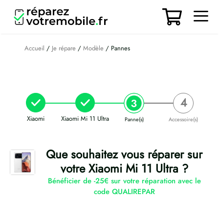
Aller
au
contenu
Men
Accueil
/
Je répare
/
Modèle
/ Pannes
Xiaomi
Xiaomi Mi 11 Ultra
Panne(s)
Accessoire(s)
Que souhaitez vous réparer sur
votre Xiaomi Mi 11 Ultra ?
Bénéficier de -25€ sur votre réparation avec le
code QUALIREPAR