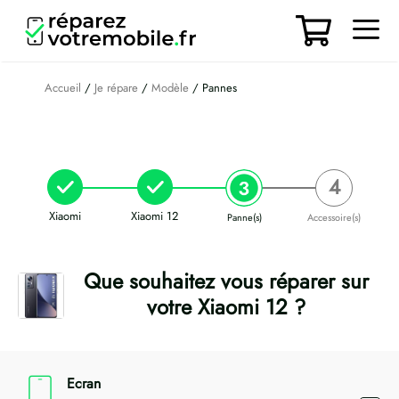
Aller
au
contenu
Men
Accueil
/
Je répare
/
Modèle
/ Pannes
Xiaomi
Xiaomi 12
Panne(s)
Accessoire(s)
Que souhaitez vous réparer sur
votre Xiaomi 12 ?
Ecran