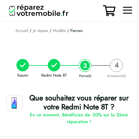
Aller
au
contenu
Men
Accueil
/
Je répare
/
Modèle
/ Pannes
Xiaomi
Redmi Note 8T
Panne(s)
Accessoire(s)
Que souhaitez vous réparer sur
votre Redmi Note 8T ?
En ce moment, Bénéficiez de -30% sur la 2ème
réparation !