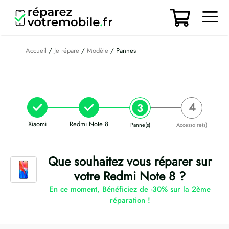
Aller
au
contenu
Men
Accueil
/
Je répare
/
Modèle
/ Pannes
Xiaomi
Redmi Note 8
Panne(s)
Accessoire(s)
Que souhaitez vous réparer sur
votre Redmi Note 8 ?
En ce moment, Bénéficiez de -30% sur la 2ème
réparation !