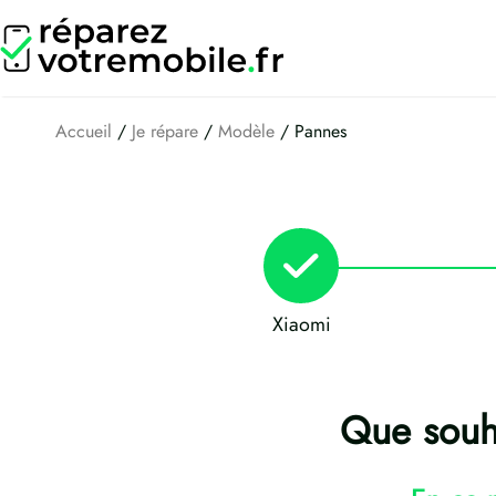
Aller
au
contenu
Accueil
/
Je répare
/
Modèle
/ Pannes
Xiaomi
Que souha