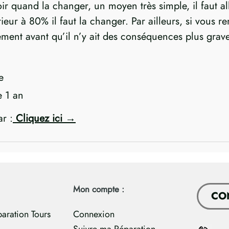
oir quand la changer, un moyen très simple, il faut al
nférieur à 80% il faut la changer. Par ailleurs, si vou
dement avant qu’il n’y ait des conséquences plus grav
e
e 1 an
ar :
Cliquez ici
Mon compte :
CO
paration Tours
Connexion
Suivre ma Réparation