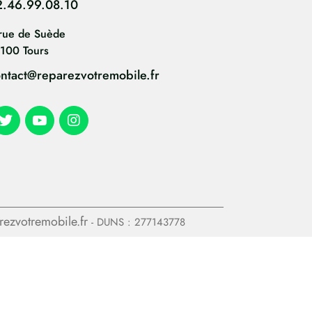
2.46.99.08.10
rue de Suède
100 Tours
ntact@reparezvotremobile.fr
arezvotremobile.fr
- DUNS : 277143778