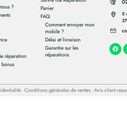
0
nous ?
Panier
5 
ments
FAQ
37
Comment envoyer mon
co
mobile ?
ance
Délai et livraison
Garantie sur les
réparations
e réparation
e bonus
identialité
Conditions générales de ventes
Avis client rep
-
-