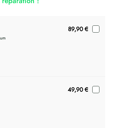
réparation !
89,90
€
ium
49,90
€