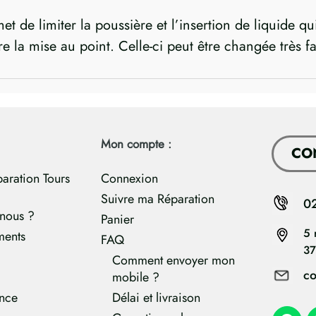
met de limiter la poussière et l’insertion de liquide
ire la mise au point. Celle-ci peut être changée très 
Mon compte :
CO
paration Tours
Connexion
Suivre ma Réparation
0
nous ?
Panier
5 
ments
FAQ
37
Comment envoyer mon
co
mobile ?
ance
Délai et livraison