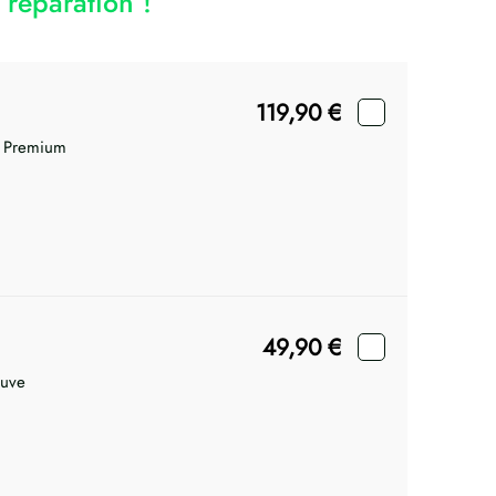
réparation !
119,90
€
 Premium
49,90
€
euve