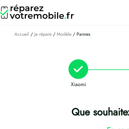
Aller
au
contenu
Accueil
/
Je répare
/
Modèle
/ Pannes
Xiaomi
Que souhaite