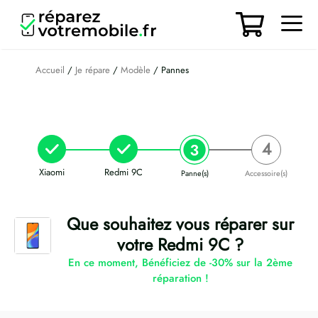
Aller
au
contenu
Men
Accueil
/
Je répare
/
Modèle
/ Pannes
Xiaomi
Redmi 9C
Panne(s)
Accessoire(s)
Que souhaitez vous réparer sur
votre Redmi 9C ?
En ce moment, Bénéficiez de -30% sur la 2ème
réparation !