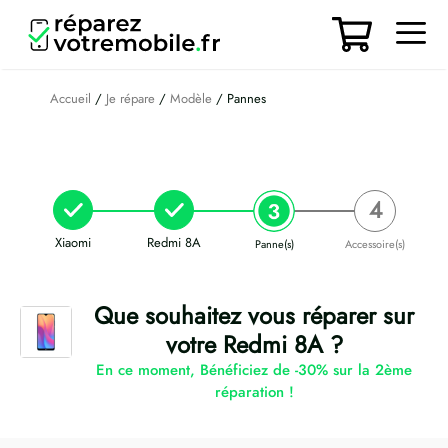
Aller
au
contenu
Men
Accueil
/
Je répare
/
Modèle
/ Pannes
Xiaomi
Redmi 8A
Panne(s)
Accessoire(s)
Que souhaitez vous réparer sur
votre Redmi 8A ?
En ce moment, Bénéficiez de -30% sur la 2ème
réparation !