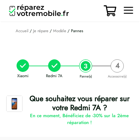
Aller
au
contenu
Men
Accueil
/
Je répare
/
Modèle
/ Pannes
Xiaomi
Redmi 7A
Panne(s)
Accessoire(s)
Que souhaitez vous réparer sur
votre Redmi 7A ?
En ce moment, Bénéficiez de -30% sur la 2ème
réparation !