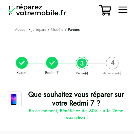
Aller
au
contenu
Men
Accueil
/
Je répare
/
Modèle
/ Pannes
Xiaomi
Redmi 7
Panne(s)
Accessoire(s)
Que souhaitez vous réparer sur
votre Redmi 7 ?
En ce moment, Bénéficiez de -30% sur la 2ème
réparation !