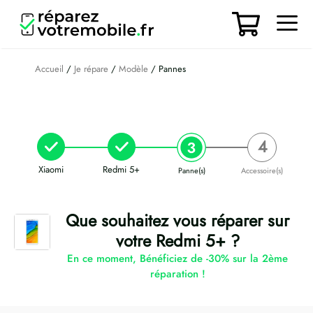
Aller
au
contenu
Men
Accueil
/
Je répare
/
Modèle
/ Pannes
Xiaomi
Redmi 5+
Panne(s)
Accessoire(s)
Que souhaitez vous réparer sur
votre Redmi 5+ ?
En ce moment, Bénéficiez de -30% sur la 2ème
réparation !