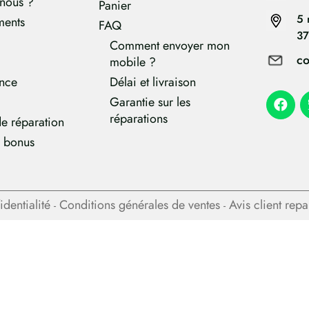
nous ?
Panier
5 
ments
FAQ
37
Comment envoyer mon
co
mobile ?
ance
Délai et livraison
Garantie sur les
réparations
e réparation
e bonus
identialité
Conditions générales de ventes
Avis client rep
-
-