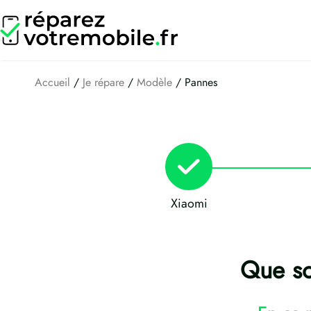
Aller
au
contenu
Accueil
/
Je répare
/
Modèle
/ Pannes
Xiaomi
Que so