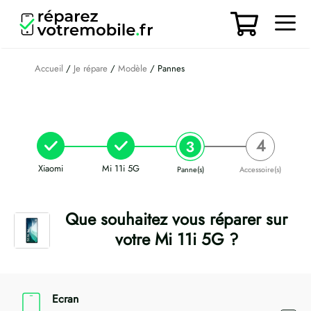
Aller
au
contenu
Men
Accueil
/
Je répare
/
Modèle
/ Pannes
Xiaomi
Mi 11i 5G
Panne(s)
Accessoire(s)
Que souhaitez vous réparer sur
votre Mi 11i 5G ?
Ecran