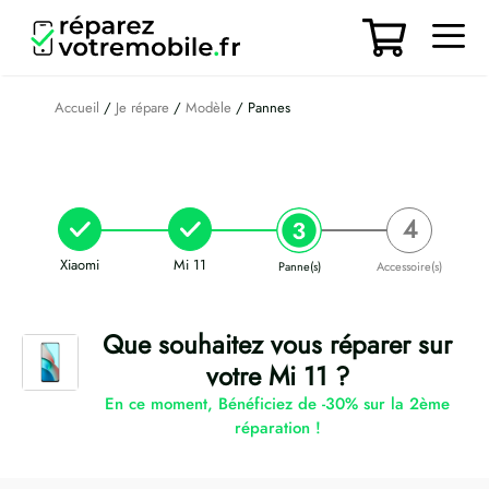
Aller
au
contenu
Men
Accueil
/
Je répare
/
Modèle
/ Pannes
Xiaomi
Mi 11
Panne(s)
Accessoire(s)
Que souhaitez vous réparer sur
votre Mi 11 ?
En ce moment, Bénéficiez de -30% sur la 2ème
réparation !