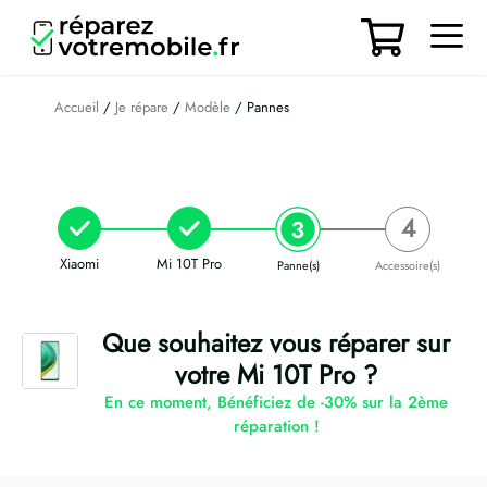
Aller
au
contenu
Men
Accueil
/
Je répare
/
Modèle
/ Pannes
Xiaomi
Mi 10T Pro
Panne(s)
Accessoire(s)
Que souhaitez vous réparer sur
votre Mi 10T Pro ?
En ce moment, Bénéficiez de -30% sur la 2ème
réparation !