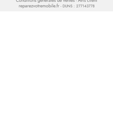
Conditions générales de ventes
Avis client
-
reparezvotremobile.fr
- DUNS : 277143778