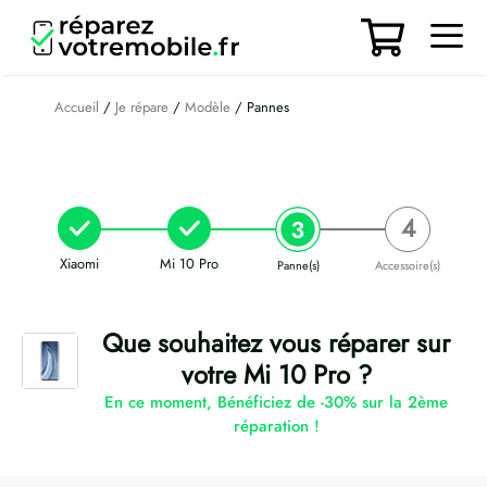
Aller
au
contenu
Men
Accueil
/
Je répare
/
Modèle
/ Pannes
Xiaomi
Mi 10 Pro
Panne(s)
Accessoire(s)
Que souhaitez vous réparer sur
votre Mi 10 Pro ?
En ce moment, Bénéficiez de -30% sur la 2ème
réparation !