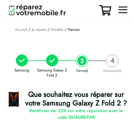
Aller
au
contenu
Men
Accueil
/
Je répare
/
Modèle
/ Pannes
Samsung
Samsung Galaxy Z
Panne(s)
Accessoire(s)
Fold 2
Que souhaitez vous réparer sur
votre Samsung Galaxy Z Fold 2 ?
Bénéficier de -25€ sur votre réparation avec le
code QUALIREPAR