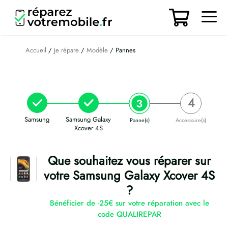
Aller
au
contenu
Men
Accueil
/
Je répare
/
Modèle
/ Pannes
Samsung
Samsung Galaxy
Panne(s)
Accessoire(s)
Xcover 4S
Que souhaitez vous réparer sur
votre Samsung Galaxy Xcover 4S
?
Bénéficier de -25€ sur votre réparation avec le
code QUALIREPAR