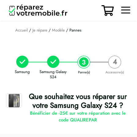
Aller
au
contenu
Men
Accueil
/
Je répare
/
Modèle
/ Pannes
Samsung
Samsung Galaxy
Panne(s)
Accessoire(s)
S24
Que souhaitez vous réparer sur
votre Samsung Galaxy S24 ?
Bénéficier de -25€ sur votre réparation avec le
code QUALIREPAR