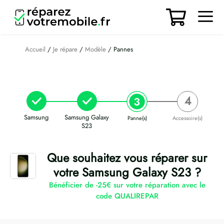
Aller
au
contenu
Men
Accueil
/
Je répare
/
Modèle
/ Pannes
Samsung
Samsung Galaxy
Panne(s)
Accessoire(s)
S23
Que souhaitez vous réparer sur
votre Samsung Galaxy S23 ?
Bénéficier de -25€ sur votre réparation avec le
code QUALIREPAR