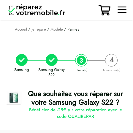
Aller
au
contenu
Men
Accueil
/
Je répare
/
Modèle
/ Pannes
Samsung
Samsung Galaxy
Panne(s)
Accessoire(s)
S22
Que souhaitez vous réparer sur
votre Samsung Galaxy S22 ?
Bénéficier de -25€ sur votre réparation avec le
code QUALIREPAR