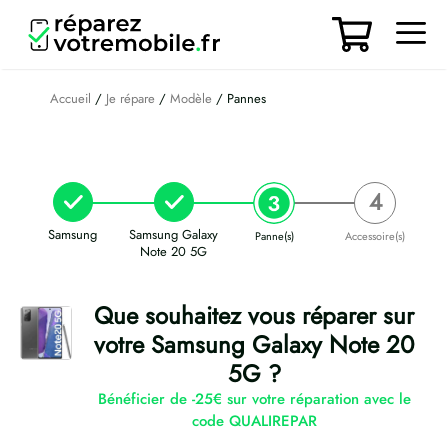
Aller
au
contenu
Men
Accueil
/
Je répare
/
Modèle
/ Pannes
Samsung
Samsung Galaxy
Panne(s)
Accessoire(s)
Note 20 5G
Que souhaitez vous réparer sur
votre Samsung Galaxy Note 20
5G ?
Bénéficier de -25€ sur votre réparation avec le
code QUALIREPAR