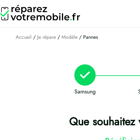
Aller
au
contenu
Accueil
/
Je répare
/
Modèle
/ Pannes
Samsung
Que souhaitez 