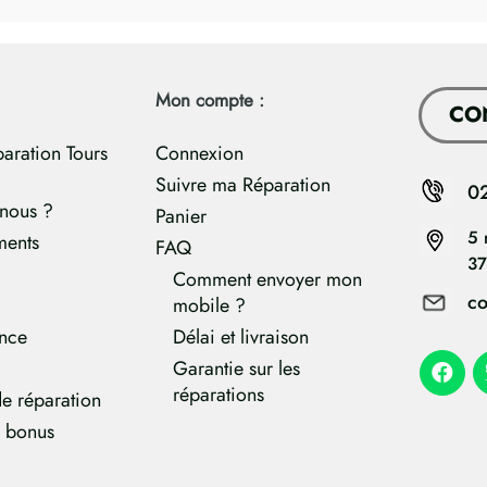
Mon compte :
CO
paration Tours
Connexion
Suivre ma Réparation
0
nous ?
Panier
5 
ments
FAQ
37
Comment envoyer mon
co
mobile ?
ance
Délai et livraison
Garantie sur les
réparations
e réparation
e bonus