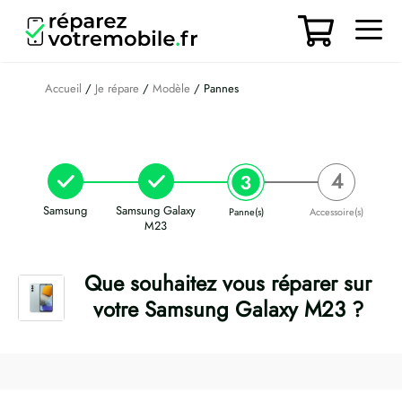
Aller
au
contenu
Men
Accueil
/
Je répare
/
Modèle
/ Pannes
Samsung
Samsung Galaxy
Panne(s)
Accessoire(s)
M23
Que souhaitez vous réparer sur
votre Samsung Galaxy M23 ?